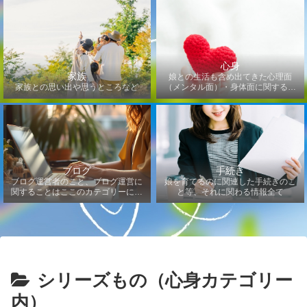
心身
家族
娘との生活も含め出てきた心理面
家族との思い出や思うところなど
（メンタル面）・身体面に関するこ
となど
ブログ
手続き
ブログ運営者のこと、ブログ運営に
娘を育てるのに関連した手続きのこ
関することはここのカテゴリーにな
と等、それに関わる情報全て
ります
シリーズもの（心身カテゴリー
内）