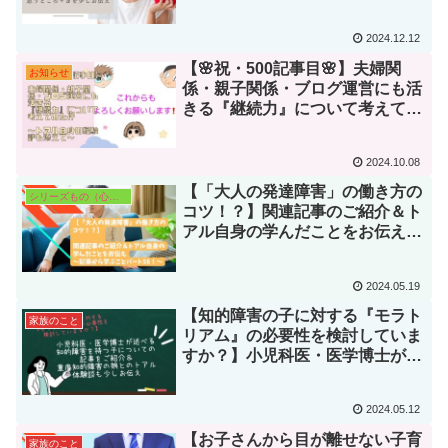
ソード」の記事紹介＆親として自
身の経験を振り返り思うところ＋
2024.12.12
αを少しお伝え📝
【🌸祝・500記事目🌸】夫婦関
お知らせ
係・親子関係・ブログ運営にも活
きる『継続力』について考えてみ
た件～トアル自身の経験談も添え
て～
2024.10.08
【「大人の発達障害」の働き方の
シリーズもの（心身カテゴリー内）
コツ！？】関連記事のご紹介＆ト
アル自身の学んだことをお伝え～
記事から学ぶことパート58！～
2024.05.19
【知的障害の子に対する『モラト
家族のこと
リアム』の必要性を検討していま
すか？】小児科医・医学博士が述
べる知的障害を持つ子についての
記事をご紹介＆重度知的障害の娘
2024.05.12
とのトアル体験談も少しお伝え📝
【お子さんから目が離せない子育
家族のこと