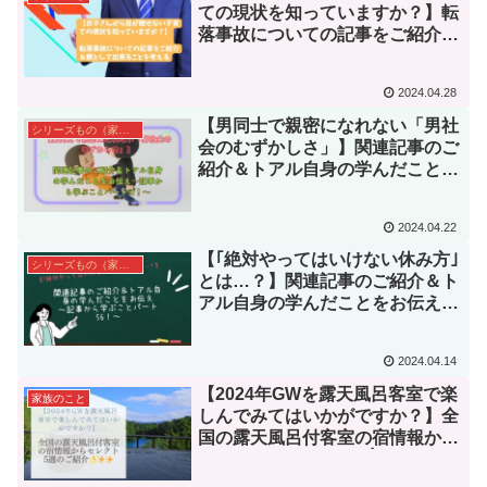
ての現状を知っていますか？】転
落事故についての記事をご紹介＆
親として出来ることを考える📝
2024.04.28
【男同士で親密になれない「男社
シリーズもの（家族カテゴリー内）
会のむずかしさ」】関連記事のご
紹介＆トアル自身の学んだことを
お伝え～記事から学ぶことパート
57！～
2024.04.22
【｢絶対やってはいけない休み方｣
シリーズもの（家族カテゴリー内）
とは…？】関連記事のご紹介＆ト
アル自身の学んだことをお伝え～
記事から学ぶことパート56！～
2024.04.14
【2024年GWを露天風呂客室で楽
家族のこと
しんでみてはいかがですか？】全
国の露天風呂付客室の宿情報から
セレクト5選のご紹介👌✨✨