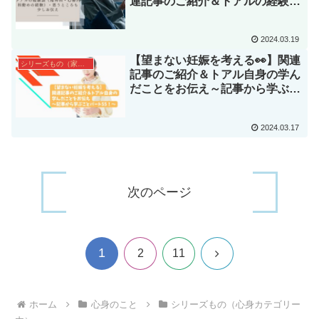
連記事のご紹介＆トアルの経験談
（精神科・心療内科勤めの経
験）・思うところも少しお伝え📝
2024.03.19
【望まない妊娠を考える👀】関連
シリーズもの（家族カテゴリー内）
記事のご紹介＆トアル自身の学ん
だことをお伝え～記事から学ぶこ
とパート55！～
2024.03.17
次のページ
1
次
2
11
へ
ホーム
心身のこと
シリーズもの（心身カテゴリー