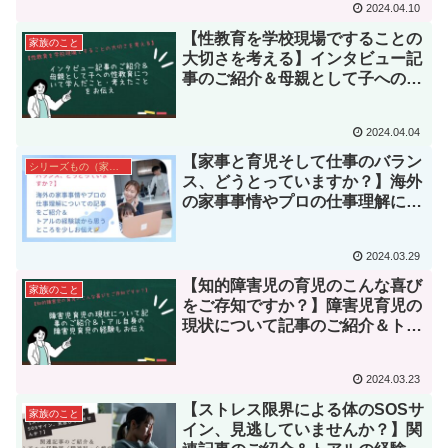
2024.04.10
【性教育を学校現場ですることの
家族のこと
大切さを考える】インタビュー記
事のご紹介＆母親として子への性
教育について学んだこと・考えた
ことをお伝え📝
2024.04.04
【家事と育児そして仕事のバラン
シリーズもの（家族カテゴリー内）
ス、どうとっていますか？】海外
の家事事情やプロの仕事理解につ
いての記事をご紹介＆トアルの経
験談から思うところを少しお伝え
2024.03.29
📝
【知的障害児の育児のこんな喜び
家族のこと
をご存知ですか？】障害児育児の
現状について記事のご紹介＆トア
ル自身の障害児育児の経験もお伝
え
2024.03.23
【ストレス限界による体のSOSサ
家族のこと
イン、見逃していませんか？】関