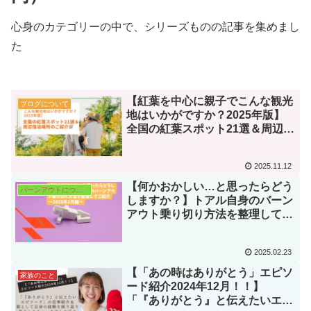
心身のカテゴリーの中で、シリーズものの記事を集めまし
た
【紅葉を中心に親子でこんな観光
ブログについて
地はいかがですか？2025年版】
全国の紅葉スポット21選＆周辺宿
泊場所のご紹介📝
2025.11.12
【何かおかしい…と思ったらどう
バーンアウトについて（心身カテゴリー内）
しますか？】トアル自身のバーン
アウト乗り切り方法を整理してご
紹介📝～2025年2月編～
2025.02.23
【「あの時はありがとう」エピソ
家族のこと
ード紹介2024年12月！！】
「『ありがとう』と伝えたいエピ