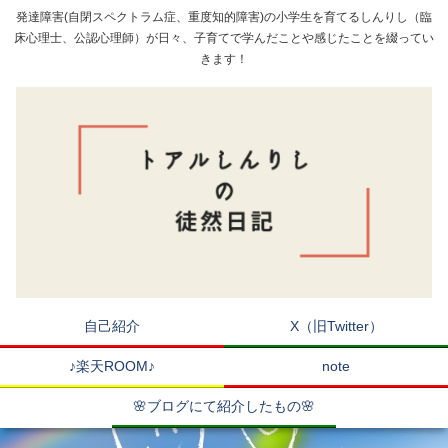
発達障害(自閉スペクトラム症、重度知的障害)の小学生を育てるしんりし（臨
床心理士、公認心理師）が日々、子育てで学んだことや感じたことを綴ってい
きます！
自己紹介
X（旧Twitter）
♪楽天ROOM♪
note
🌸ブログにて紹介したもの🌸