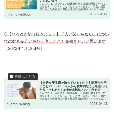
いと思います
こんにちは、みなさま。臨床心理士と公認心理師をやって
おります、『トアルしんりし』と申します。 現在、婚活
で出会った会社員の伴侶と発達障害(自閉スペクトラム症と
中度知的障害)もちの4歳・娘と3人で暮らしています。☞こ
2023.04.12
ti-amo-m.blog
のブログでは…トアルしんり...
👆
【ひろゆき切り抜きより！】『人と関わらない』につい
ての動画紹介と感想・考えたことを書きたいと思います
（2023年4月12日分）
【自分を守る術を知っていますか？】記事から学
ぶことパート26！～人から攻撃的なことを言われ
たり・されたりした時の対処について考える～
こんにちは、みなさま。臨床心理士と公認心理師をやって
おります、『トアルしんりし』と申します。 現在、婚活
で出会った会社員の伴侶と発達障害(自閉スペクトラム症と
中度知的障害)もちの4歳・娘と3人で暮らしています。☞こ
2023.04.11
ti-amo-m.blog
のブログでは…トアルしんり...