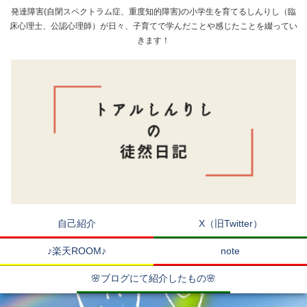
発達障害(自閉スペクトラム症、重度知的障害)の小学生を育てるしんりし（臨
床心理士、公認心理師）が日々、子育てで学んだことや感じたことを綴ってい
きます！
自己紹介
X（旧Twitter）
♪楽天ROOM♪
note
🌸ブログにて紹介したもの🌸