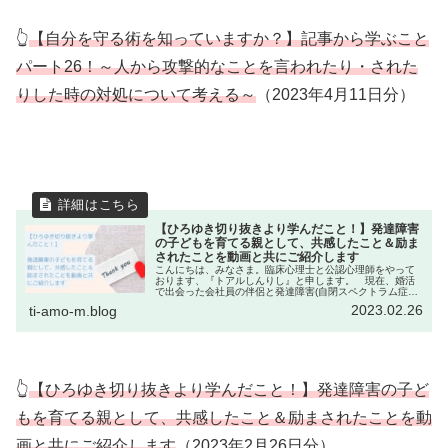
👆
【自分を守る術を知っていますか？】記事から学ぶこと
パート26！～人から攻撃的なことを言われたり・された
りした時の対処について考える～
（2023年4月11日分）
【ひろゆき切り抜きより学んだこと！】発達障害
の子どもを育てる親として、共感したこと＆励ま
されたことを動画と共にご紹介します
こんにちは、みなさま。臨床心理士と公認心理師をやって
おります、『トアルしんりし』と申します。 現在、婚活
で出会った会社員の伴侶と発達障害(自閉スペクトラム症と
中度知的障害)もちの4歳（当時）・娘と3人で暮らしていま
2023.02.26
ti-amo-m.blog
す。☞このブログでは…トア...
👆
【ひろゆき切り抜きより学んだこと！】発達障害の子ど
もを育てる親として、共感したこと＆励まされたことを動
画と共にご紹介します
（2023年2月26日分）