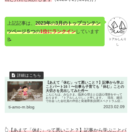
上記記事は、
2023年
の
3月のトップコンテン
ツページ５つ
の
1位にランクイン
しています
📝
トアルしんり
し
【あえて「休む」って悪いこと？】記事から学ぶ
ことパート16！〜仕事も子育ても「休む」ことの
大切さを見出してみた件〜
こんにちは、みなさま。臨床心理士と公認心理師をやって
おります、『トアルしんりし』と申します。 現在、婚活
で出会った会社員の伴侶と発達障害(自閉スペクトラム症と
中度知的障害)もちの4歳・娘と3人で暮らしています。☞こ
2023.02.09
ti-amo-m.blog
のブログでは…トアルしんり...
👆
【あえて「休む」って悪いこと？】記事から学ぶことパ