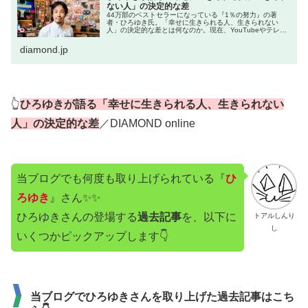
ない人」の決定的な差
44万部のベストセラーになっている『1％の努力』の著
者・ひろゆき氏。「幸せに生きられる人、生きられない
人」の決定的な差とは何なのか。現在、YouTubeやテレビ
で大人気の彼に聞いてみた。
diamond.jp
👆
ひろゆきが語る「幸せに生きられる人、生きられない
人」の決定的な差
／DIAMOND online
当ブログでも何度も取り上げられている『
ひ
ろゆき
』さん✨✨
ひろゆきさんの登場する
過去記事
を、以下に
トアルしんり
し
いくつかピックアップします👇
当ブログでひろゆきさんを取り上げた過去記事はこち