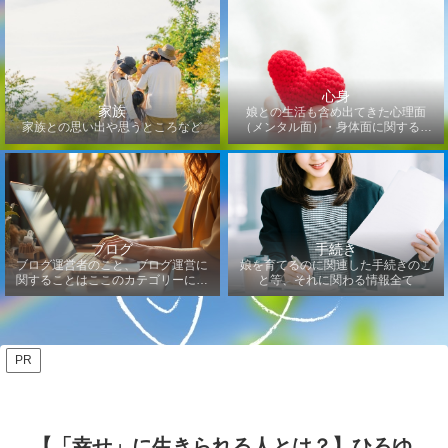
心身
家族
娘との生活も含め出てきた心理面
家族との思い出や思うところなど
（メンタル面）・身体面に関するこ
となど
ブログ
手続き
ブログ運営者のこと、ブログ運営に
娘を育てるのに関連した手続きのこ
関することはここのカテゴリーにな
と等、それに関わる情報全て
ります
PR
【「幸せ」に生きられる人とは？】ひろゆ