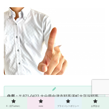
住所：
〒871-0422 大分県中津市耶馬溪町大字深耶馬
3152
X（旧Twitter）
note
プライバシーポリシー
お問合せ