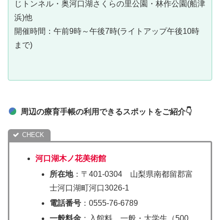
じトンネル・奥河口湖さくらの里公園・林作公園(船津
浜)他
開催時間：午前9時～午後7時(ライトアップ午後10時
まで)
周辺の療育手帳の利用できるスポットをご紹介👇
河口湖木ノ花美術館
所在地
：〒401‐0304 山梨県南都留郡富
士河口湖町河口3026‐1
電話番号
：0555‐76‐6789
一般料金
：入館料 一般・大学生（500