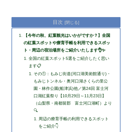
目次
【今年の秋、紅葉観光はいかがですか？】全国
の紅葉スポットや療育手帳を利用できるスポッ
ト・周辺の宿泊場所をご紹介いたします👌✨
全国の紅葉スポット5選をご紹介したく思い
ます📋
その①：もみじ街道(河口湖美術館通り)・
もみじトンネル・奥河口湖さくらの里公
園・林作公園(船津浜)他／第24回 富士河
口湖紅葉祭り【10月29日～11月23日】
（山梨県・南都留郡 富士河口湖町）より
🔍
周辺の療育手帳の利用できるスポット
をご紹介👇