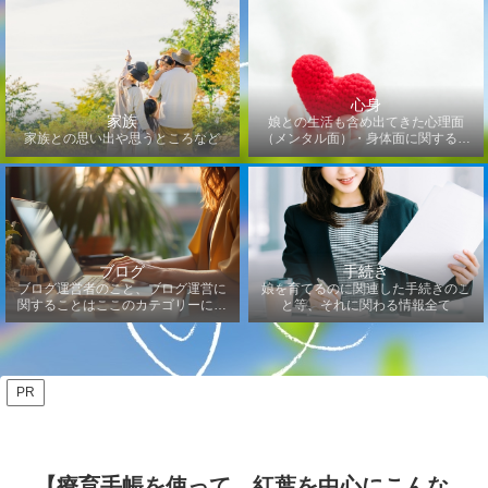
心身
家族
娘との生活も含め出てきた心理面
家族との思い出や思うところなど
（メンタル面）・身体面に関するこ
となど
ブログ
手続き
ブログ運営者のこと、ブログ運営に
娘を育てるのに関連した手続きのこ
関することはここのカテゴリーにな
と等、それに関わる情報全て
ります
PR
【療育手帳を使って、紅葉を中心にこんな