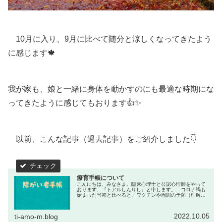
10月に入り、9月に比べて随分と涼しくなってきたよう
に感じます🍁
我が家も、娘と一緒に身体を動かすのにも最適な時期にな
ってきたように感じてもおります👍✨
以前、こんな記事（過去記事）をご紹介しました👇
療育手帳について
こんにちは、みなさま。臨床心理士と公認心理師をやって
おります、『トアルしんりし』と申します。 コロナ禍も
始まった当初と比べると、ワクチンや周囲の予防（理解含
め）環境も整ってきているのもあってか、（私の個人的な
感想ですが）ファミリー層も外出が...
2022.10.05
ti-amo-m.blog