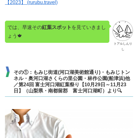
【2023】 (rurubu.travel)
では、早速その
紅葉スポット
を見ていきまし
ょう🍁
トアルしんり
し
その①：もみじ街道(河口湖美術館通り)・もみじトン
ネル・奥河口湖さくらの里公園・林作公園(船津浜)他
／第24回 富士河口湖紅葉祭り【10月29日～11月23
日】（山梨県・南都留郡 富士河口湖町）より🔍