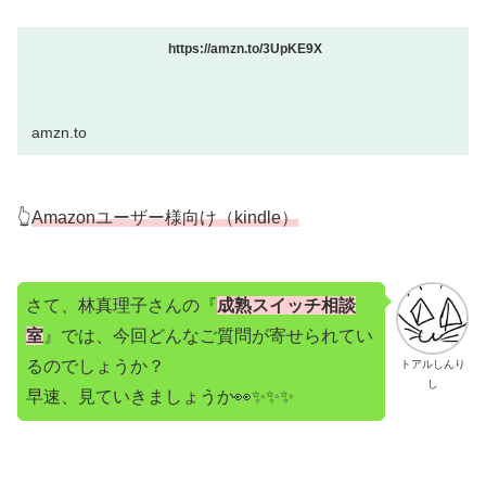
https://amzn.to/3UpKE9X
amzn.to
👆
Amazonユーザー様向け（kindle）
さて、林真理子さんの『
成熟スイッチ相談
室
』では、今回どんなご質問が寄せられてい
るのでしょうか？
トアルしんり
し
早速、見ていきましょうか👀✨✨✨