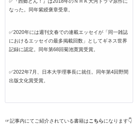
✅『西郷どん！』は2018年のＮＨＫ大河ドラマ原作に
なった。同年紫綬褒章受章。
✅2020年には週刊文春での連載エッセイが「同一雑誌
におけるエッセイの最多掲載回数」としてギネス世界
記録に認定。同年第68回菊池寛賞受賞。
✅2022年7月、日本大学理事長に就任。同年第4回野間
出版文化賞受賞。
☞記事内にてご紹介されている書籍は
こちら
になります👇