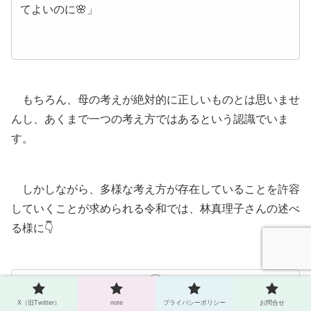
てよいのに🌸」
もちろん、母の考えが絶対的に正しいものとは思いませ
んし、あくまで一つの考え方ではあるという認識でいま
す。
しかしながら、多様な考え方が存在していることを許容
していくことが求められる令和では、林真理子さんの述べ
る様に👇
「ダイバーシティというと、子どもを産んで育てる側
X（旧Twitter）
note
プライバシーポリシー
お問合せ