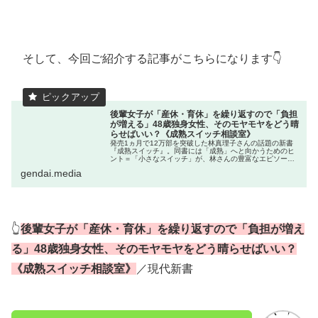
そして、今回ご紹介する記事がこちらになります👇
後輩女子が「産休・育休」を繰り返すので「負担
が増える」48歳独身女性、そのモヤモヤをどう晴
らせばいい？《成熟スイッチ相談室》
発売1ヵ月で12万部を突破した林真理子さんの話題の新書
『成熟スイッチ』。同書には「成熟」へと向かうためのヒ
ント＝「小さなスイッチ」が、林さんの豊富なエピソード
とともに書かれています。
gendai.media
👆
後輩女子が「産休・育休」を繰り返すので「負担が増え
る」48歳独身女性、そのモヤモヤをどう晴らせばいい？
《成熟スイッチ相談室》
／現代新書