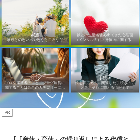
心身
家族
娘との生活も含め出てきた心理面
家族との思い出や思うところなど
（メンタル面）・身体面に関するこ
となど
ブログ
手続き
ブログ運営者のこと、ブログ運営に
娘を育てるのに関連した手続きのこ
関することはここのカテゴリーにな
と等、それに関わる情報全て
ります
PR
【「産休・育休」の繰り返しによる代償と