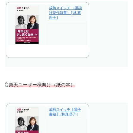
成熟スイッチ （講談
社現代新書） [ 林 真
理子 ]
👆
楽天ユーザー様向け（紙の本）
成熟スイッチ【電子
書籍】[ 林真理子 ]