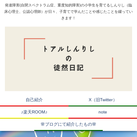
発達障害(自閉スペクトラム症、重度知的障害)の小学生を育てるしんりし（臨
床心理士、公認心理師）が日々、子育てで学んだことや感じたことを綴ってい
きます！
自己紹介
X（旧Twitter）
♪楽天ROOM♪
note
🌸ブログにて紹介したもの🌸