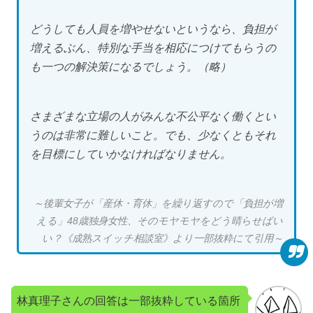
どうしても人員を増やせないというなら、負担が
増えるぶん、特別な手当を相応につけてもらうの
も一つの解決策になるでしょう。（略）
さまざまな立場の人がみんな不公平なく働くとい
うのは非常に難しいこと。でも、少なくともそれ
を目標にしていかなければなりません。
～後輩女子が「産休・育休」を繰り返すので「負担が増
える」48歳独身女性、そのモヤモヤをどう晴らせばい
い？《成熟スイッチ相談室》より一部抜粋にて引用～
林真理子さんの回答は一部抜粋している箇所