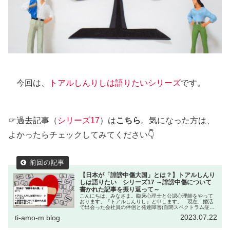
今回は、
トアルしんりしは語りたいシリーズ
です。
☞過去記事（
シリーズ17
）は
こちら
。気になった方は、
よかったらチェックしてみてください👇
【日本が「誹謗中傷大国」とは？】トアルしんり
しは語りたい シリーズ17 ～誹謗中傷について
書かれた記事を振り返って～
こんにちは、みなさま。臨床心理士と公認心理師をやって
おります、『トアルしんりし』と申します。 現在、婚活
で出会った会社員の伴侶と発達障害(自閉スペクトラム症と
中度知的障害)もちの5歳・娘と3人で暮らしています。☞こ
2023.07.22
ti-amo-m.blog
のブログでは…トアルしんり...