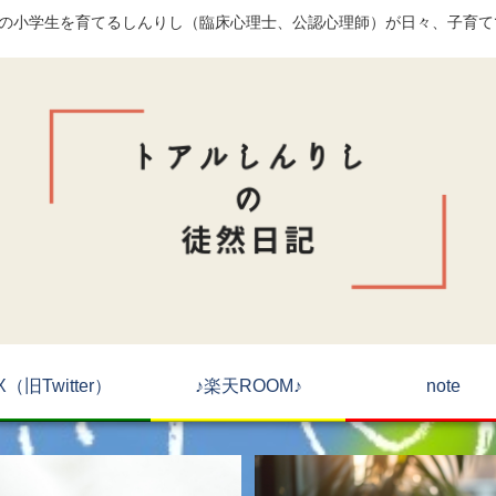
)の小学生を育てるしんりし（臨床心理士、公認心理師）が日々、子育
X（旧Twitter）
♪楽天ROOM♪
note