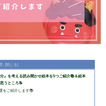
次
分』を考える読み聞かせ絵本を5つご紹介📚＆絵本
思うところ📝
選をご紹介します📚