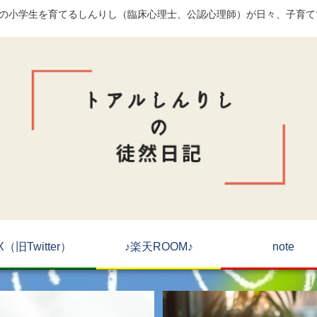
)の小学生を育てるしんりし（臨床心理士、公認心理師）が日々、子育
X（旧Twitter）
♪楽天ROOM♪
note