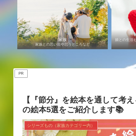
家族
娘との生活
家族との思い出や思うところなど
PR
【『節分』を絵本を通して考え
の絵本5選をご紹介します📚
シリーズもの（家族カテゴリー内）