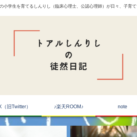
)の小学生を育てるしんりし（臨床心理士、公認心理師）が日々、子育
X（旧Twitter）
♪楽天ROOM♪
note