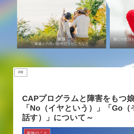
家族
娘との生活
家族との思い出や思うところなど
PR
CAPプログラムと障害をもつ
「No（イヤという）」「Go（
話す）」について～
家族のこと