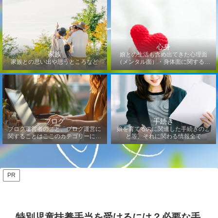
心身
家族
娘との生活も含め出てきた心理面
家族との思い出や思うところなど
（メンタル面）・身体面に関するこ
となど
ブログ
手続き
ブログ運営者のこと、ブログ運営に
娘を育てるのに関連した手続きのこ
関することはここのカテゴリーにな
と等、それに関わる情報全て
ります
PR
特別児童扶養手当を受けるには？必要な手