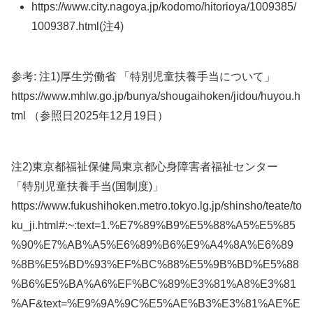
https://www.city.nagoya.jp/kodomo/hitorioya/1009385/
1009387.html(注4)
参考: 注1)厚生労働省 「特別児童扶養手当について」
https://www.mhlw.go.jp/bunya/shougaihoken/jidou/huyou.h
tml （参照日2025年12月19日）
注2)東京都福祉保健局東京都心身障害者福祉センター
「特別児童扶養手当(国制度)」
https://www.fukushihoken.metro.tokyo.lg.jp/shinsho/teate/to
ku_ji.html#:~:text=1.%E7%89%B9%E5%88%A5%E5%85
%90%E7%AB%A5%E6%89%B6%E9%A4%8A%E6%89
%8B%E5%BD%93%EF%BC%88%E5%9B%BD%E5%88
%B6%E5%BA%A6%EF%BC%89%E3%81%A8%E3%81
%AF&text=%E9%9A%9C%E5%AE%B3%E3%81%AE%E