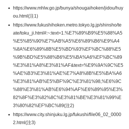
https://www.mhlw.go.jp/bunya/shougaihoken/jidou/huy
ou.html(注1)
https://www.fukushihoken.metro.tokyo.lg.jp/shinsho/te
ate/toku_ji.html#:~:text=1.%E7%89%B9%E5%88%A5
%E5%85%90%E7%AB%A5%E6%89%B6%E9%A4
%8A%E6%89%8B%E5%BD%93%EF%BC%88%E5
%9B%BD%E5%88%B6%E5%BA%A6%EF%BC%89
%E3%81%A8%E3%81%AF&text=%E9%9A%9C%E5
%AE%B3%E3%81%AE%E7%A8%8B%E5%BA%A6
%E3%81%AB%E5%BF%9C%E3%81%98,%E6%9C
%88%E3%81%AB%E6%94%AF%E6%89%95%E3%
82%8F%E3%82%8C%E3%81%BE%E3%81%99%E
3%80%82%EF%BC%89(注2)
https://www.city.shinjuku.lg.jp/fukushi/file06_02_0000
2.html(注3)