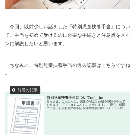
今回、以前少しお話をした『特別児童扶養手当』につい
て、手当を初めて受けるのに必要な手続きと注意点をメイ
ンに解説したいと思います。
ちなみに、特別児童扶養手当の過去記事はこちらですね
↓
特別児童扶養手当についてm(__)m
みなさま、こんにちは。臨床心理士と公認心理師をやって
おります、『トアルしんりし』と申します。 現在、婚活
で出会った会社員の伴侶と発達障害(自閉スペクトラム症と
中度知的障害)もちの4歳（当時）・娘と3人で暮らしていま
す。☞このブログでは…トア...