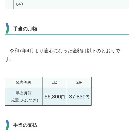
もの
手当の月額
令和7年4月より適応になった金額は以下のとおりで
す。
障害等級
1級
2級
手当月額
56,800
37,830
円
円
（児童1人につき）
手当の支払