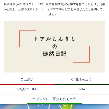
発達障害(自閉スペクトラム症、重度知的障害)の小学生を育てるしんりし（臨
床心理士、公認心理師）が日々、子育てで学んだことや感じたことを綴ってい
きます！
自己紹介
X（旧Twitter）
♪楽天ROOM♪
note
🌸ブログにて紹介したもの🌸