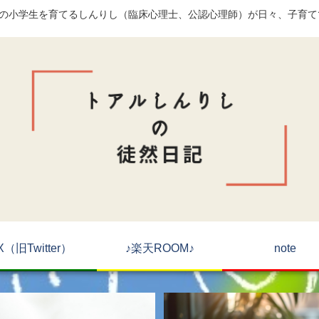
)の小学生を育てるしんりし（臨床心理士、公認心理師）が日々、子育
X（旧Twitter）
♪楽天ROOM♪
note