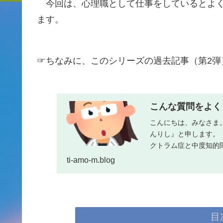
今回は、心理職として仕事をしているとよく
ます。
☞ちなみに、このシリーズの過去記事（第2弾
こんな質問をよく
こんにちは、みなさま
んりし』と申します。
クトラム症と中度知的
では…トアルしんり...
ti-amo-m.blog
目