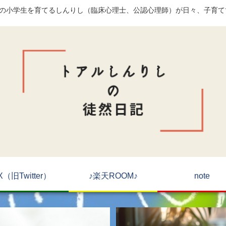
)の小学生を育てるしんりし（臨床心理士、公認心理師）が日々、子育
X（旧Twitter）
♪楽天ROOM♪
note